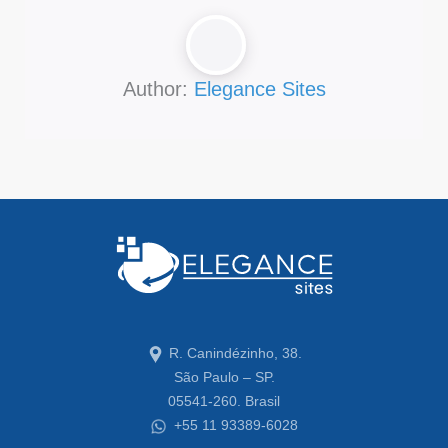
Author:
Elegance Sites
R. Canindézinho, 38.
São Paulo – SP.
05541-260. Brasil
+55 11 93389-6028