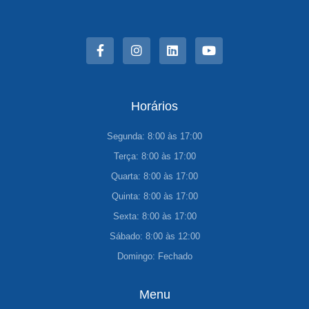
F
I
L
Y
a
n
i
o
c
s
n
u
e
t
k
t
b
a
e
u
o
g
d
b
o
r
i
e
Horários
k
a
n
-
m
Segunda: 8:00 às 17:00
f
Terça: 8:00 às 17:00
Quarta: 8:00 às 17:00
Quinta: 8:00 às 17:00
Sexta: 8:00 às 17:00
Sábado: 8:00 às 12:00
Domingo: Fechado
Menu